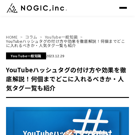
HOME
コラム
YouTube一般知識
▸
トップ
TOP
YouTubeハッシュタグの付け方や効果を徹底解説！何個までどこ
に入れるべきか・人気タグ一覧も紹介
▸
YouTube一般知識
サービス
2023.12.29
SERVICE
YouTubeハッシュタグの付け方や効果を徹
▸
制作事例
WORKS
底解説！何個までどこに入れるべきか・人
気タグ一覧も紹介
▸
会社概要
COMPANY
▸
メンバー
MEMBER
▸
ニュース
NEWS