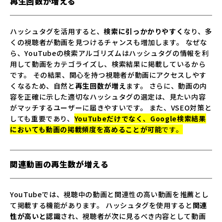
再生回数が増える
ハッシュタグを活用すると、
検索に引っかかりやすく
なり、多
くの視聴者が動画を見つけるチャンスも増加します。 なぜな
ら、YouTubeの検索アルゴリズムはハッシュタグの情報を利
用して動画をカテゴライズし、検索結果に掲載しているから
です。 その結果、関心を持つ視聴者が動画にアクセスしやす
くなるため、自然と
再生回数が増え
ます。 さらに、動画の内
容を正確に示した適切なハッシュタグの選定は、見たい内容
がマッチするユーザーに届きやすいです。 また、VSEO対策と
しても重要であり、
YouTubeだけでなく、Google検索結果
においても動画の掲載頻度を高めることが可能
です。
関連動画の再生数が増える
YouTubeでは、視聴中の動画と関連性の高い動画を推薦とし
て掲載する機能があります。 ハッシュタグを使用すると
関連
性が高いと認識
され、視聴者が次に見るべき内容として動画