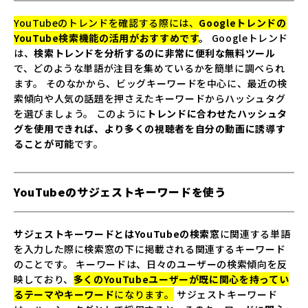
YouTubeのトレンドを確認する際には、
Googleトレンドの
YouTube検索機能の活用がおすすめです
。
Googleトレンド
は、
検索トレンドを分析するのに非常に便利な無料ツール
で、どのような単語が注目を集めているかを簡単に調べられ
ます。 そのなかから、ビッグキーワードを中心に、最近の検
索傾向や人気の話題を押さえたキーワードからハッシュタグ
を選びましょう。 このように
トレンドに合わせたハッシュタ
グを使用できれば、より多くの視聴者を自分の動画に誘導す
ることが可能
です。
YouTubeのサジェストキーワードを使う
サジェストキーワードとはYouTubeの検索窓
に関連する単語
を入力した際に検索窓の下に掲載される関連するキーワード
のことです。 キーワードは、日々のユーザーの検索傾向を反
映しており、
多くのYouTubeユーザーが既に関心を持ってい
るテーマやキーワード
になります。
サジェストキーワード