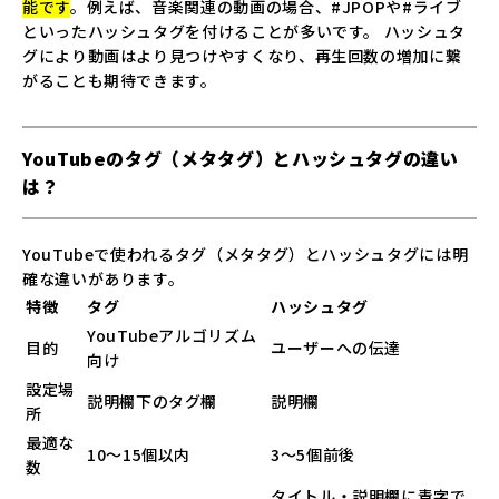
能です
。例えば、音楽関連の動画の場合、#JPOPや#ライブ
といったハッシュタグを付けることが多いです。 ハッシュタ
グにより動画はより見つけやすくなり、再生回数の増加に繋
がることも期待できます。
YouTubeのタグ（メタタグ）とハッシュタグの違い
は？
YouTubeで使われるタグ（メタタグ）とハッシュタグには明
確な違いがあります。
特徴
タグ
ハッシュタグ
YouTubeアルゴリズム
目的
ユーザーへの伝達
向け
設定場
説明欄下のタグ欄
説明欄
所
最適な
10〜15個以内
3〜5個前後
数
タイトル・説明欄に青字で