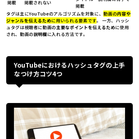
掲載
掲載されない
掲載
タグは主にYouTubeのアルゴリズムを対象に、
動画の
内容や
ジャンルを伝えるため
に用いられる要素です
。 一方、ハッシ
ュタグは視聴者に動画の
主要なポイントを伝えるため
に使用
され、動画の
説明欄
に入れる方法です。
YouTubeにおけるハッシュタグの上手
なつけ方コツ4つ