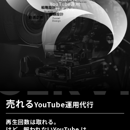
撮影
戦略設計
YouTube運用
動画企画
Video
Strategy
サイクル
Production
Planning
動線設計
Content
コラム
COLUMN
Planning
Funnel
Design
採用情報
RECRUIT
資料請求
DOWNLOAD
お問い合わせ
CONTACT
S
ERVICE
サービス内容
売れる
YouTube運用代行
再生回数は取れる。
けど、報われないYouTube は