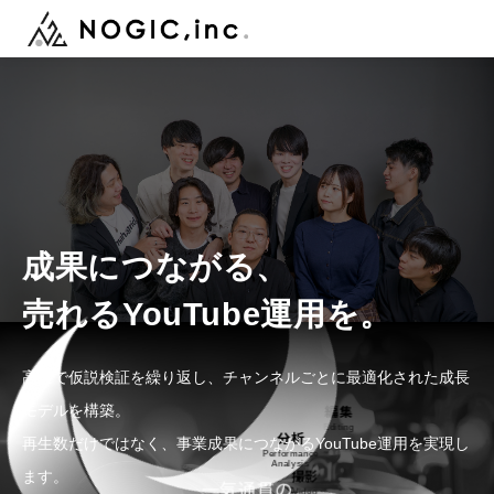
トップ
TOP
サービス
SERVICE
成果につながる、
制作事例
WORKS
売れるYouTube運用を。
会社概要
COMPANY
高速で仮説検証を繰り返し、チャンネルごとに最適化された成長
メンバー
MEMBER
モデルを構築。
再生数だけではなく、事業成果につながるYouTube運用を実現し
編集
分析
Editing
ニュース
NEWS
ます。
Performance
一気通貫の
Analysis